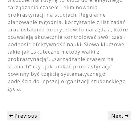
zarządzania czasem i eliminowania
prokrastynacji na studiach. Regularne
planowanie tygodnia, korzystanie z list zadań
oraz ustalanie priorytetów to narzędzia, które
pozwalają skutecznie kontrolować swój czas i
podnosić efektywność nauki. Słowa kluczowe,
takie jak „skuteczne metody walki z
prokrastynacją”, „zarządzanie czasem na
studiach” czy „jak unikać prokrastynacji”
powinny być częścią systematycznego
podejścia do lepszej organizacji studenckiego
życia.
Nawigacja
Previous
Next
Previous
Next
wpisu
Post
Post