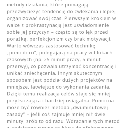
metody działania, które pomagają
przezwyciężyć tendencję do zwlekania i lepiej
organizować swój czas. Pierwszym krokiem w
walce z prokrastynacją jest uświadomienie
sobie jej przyczyn – często są to lęk przed
porażką, perfekcjonizm czy brak motywacji.
Warto wówczas zastosować technikę
„pomodoro”, polegającą na pracy w blokach
czasowych (np. 25 minut pracy, 5 minut
przerwy), co pozwala utrzymać koncentrację i
unikać zniechęcenia. Innym skutecznym
sposobem jest podział dużych projektów na
mniejsze, łatwiejsze do wykonania zadania.
Dzięki temu realizacja celów staje się mniej
przytłaczająca i bardziej osiągalna. Pomocna
może być również metoda „dwuminutowej
zasady” – jeśli coś zajmuje mniej niż dwie
minuty, zrób to od razu. Wdrażanie tych metod
w codzienną rutynę to klucz do efektywnego