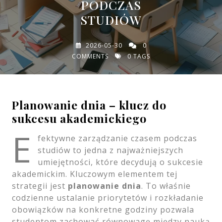
PODCZAS
STUDIÓW
2026-05-30
0
COMMENTS
0 TAGS
Planowanie dnia – klucz do
sukcesu akademickiego
E
fektywne zarządzanie czasem podczas
studiów to jedna z najważniejszych
umiejętności, które decydują o sukcesie
akademickim. Kluczowym elementem tej
strategii jest
planowanie dnia
. To właśnie
codzienne ustalanie priorytetów i rozkładanie
obowiązków na konkretne godziny pozwala
studentom zachować równowagę między nauką