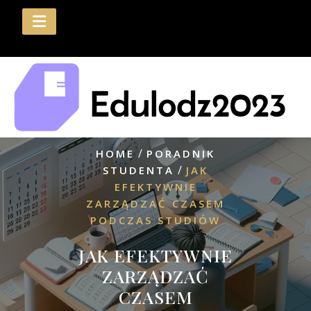
Skip
to
content
/
HOME
PORADNIK
/
STUDENTA
JAK
EFEKTYWNIE
ZARZĄDZAĆ CZASEM
PODCZAS STUDIÓW
JAK EFEKTYWNIE
ZARZĄDZAĆ
CZASEM