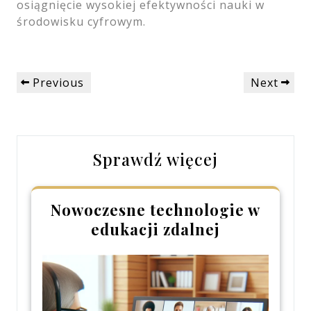
osiągnięcie wysokiej efektywności nauki w
środowisku cyfrowym.
Nawigacja
Previous
Next
Previous
Next
wpisu
Post
Post
Sprawdź więcej
Nowoczesne technologie w
edukacji zdalnej