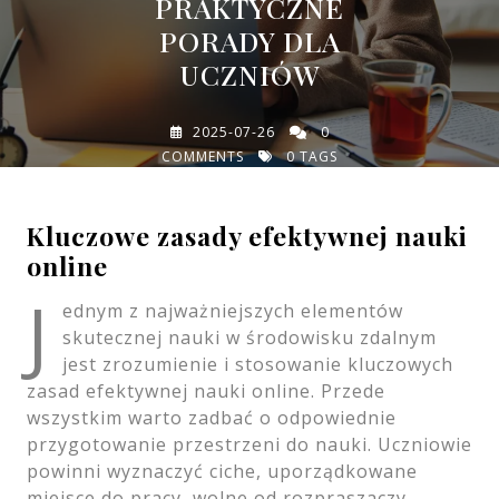
PRAKTYCZNE
PORADY DLA
UCZNIÓW
2025-07-26
0
COMMENTS
0 TAGS
Kluczowe zasady efektywnej nauki
online
J
ednym z najważniejszych elementów
skutecznej nauki w środowisku zdalnym
jest zrozumienie i stosowanie kluczowych
zasad efektywnej nauki online. Przede
wszystkim warto zadbać o odpowiednie
przygotowanie przestrzeni do nauki. Uczniowie
powinni wyznaczyć ciche, uporządkowane
miejsce do pracy, wolne od rozpraszaczy,