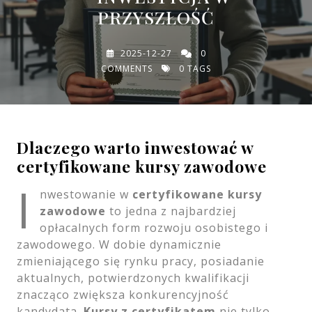
PRZYSZŁOŚĆ
2025-12-27
0
COMMENTS
0 TAGS
Dlaczego warto inwestować w
certyfikowane kursy zawodowe
I
nwestowanie w
certyfikowane kursy
zawodowe
to jedna z najbardziej
opłacalnych form rozwoju osobistego i
zawodowego. W dobie dynamicznie
zmieniającego się rynku pracy, posiadanie
aktualnych, potwierdzonych kwalifikacji
znacząco zwiększa konkurencyjność
kandydata.
Kursy z certyfikatem
nie tylko