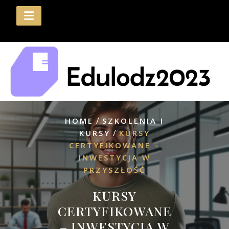
Skip
to
content
/
HOME
SZKOLENIA I
/
KURSY
KURSY
CERTYFIKOWANE –
INWESTYCJA W
PRZYSZŁOŚĆ
KURSY
CERTYFIKOWANE
– INWESTYCJA W