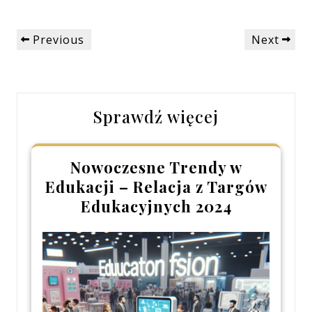
Nawigacja
Previous
Next
Previous
Next
wpisu
Post
Post
Sprawdź więcej
Nowoczesne Trendy w
Edukacji – Relacja z Targów
Edukacyjnych 2024