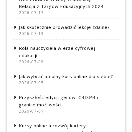
Relacja z Targów Edukacyjnych 2024
2026-07-17
Jak skutecznie prowadzić lekcje zdalne?
2026-07-13
Rola nauczyciela w erze cyfrowej
edukacji
2026-07-09
Jak wybrać idealny kurs online dla siebie?
2026-07-05
Przyszłość edycji genów: CRISPR i
granice możliwości
2026-07-01
Kursy online a rozwój kariery