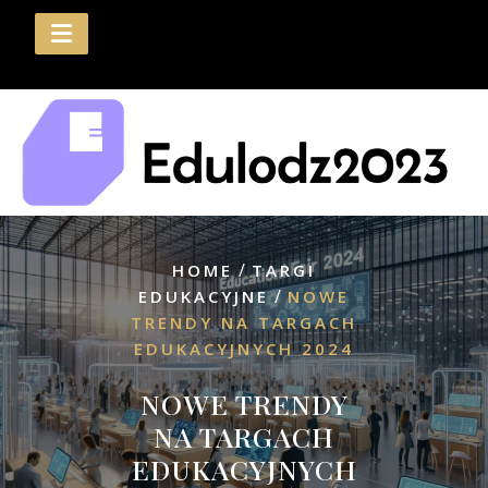
Skip
to
content
/
HOME
TARGI
/
EDUKACYJNE
NOWE
TRENDY NA TARGACH
EDUKACYJNYCH 2024
NOWE TRENDY
NA TARGACH
EDUKACYJNYCH