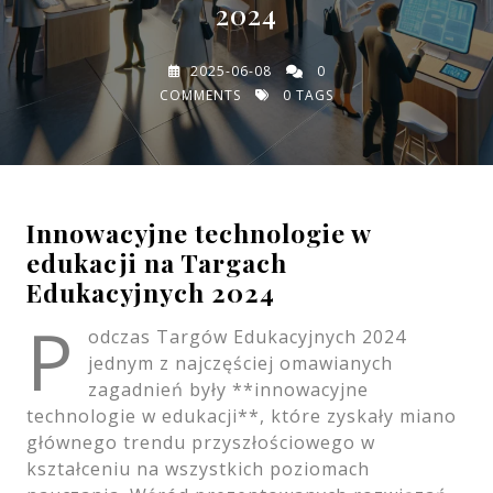
2024
2025-06-08
0
COMMENTS
0 TAGS
Innowacyjne technologie w
edukacji na Targach
Edukacyjnych 2024
P
odczas Targów Edukacyjnych 2024
jednym z najczęściej omawianych
zagadnień były **innowacyjne
technologie w edukacji**, które zyskały miano
głównego trendu przyszłościowego w
kształceniu na wszystkich poziomach