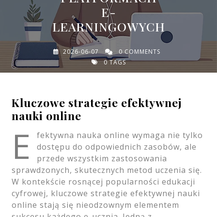
E-
LEARNINGOWYCH
2026-06-07
0 COMMENTS
0 TAGS
Kluczowe strategie efektywnej
nauki online
E
fektywna nauka online wymaga nie tylko
dostępu do odpowiednich zasobów, ale
przede wszystkim zastosowania
sprawdzonych, skutecznych metod uczenia się.
W kontekście rosnącej popularności edukacji
cyfrowej, kluczowe strategie efektywnej nauki
online stają się nieodzownym elementem
sukcesu każdego e-ucznia. Jedną z