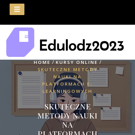
Skip
to
content
/
/
HOME
KURSY ONLINE
SKUTECZNE METODY
NAUKI NA
PLATFORMACH E-
LEARNINGOWYCH
SKUTECZNE
METODY NAUKI
NA
PLATFORMACH