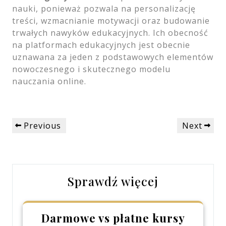
nauki, ponieważ pozwala na personalizację
treści, wzmacnianie motywacji oraz budowanie
trwałych nawyków edukacyjnych. Ich obecność
na platformach edukacyjnych jest obecnie
uznawana za jeden z podstawowych elementów
nowoczesnego i skutecznego modelu
nauczania online.
Nawigacja
Previous
Next
Previous
Next
wpisu
Post
Post
Sprawdź więcej
Darmowe vs płatne kursy