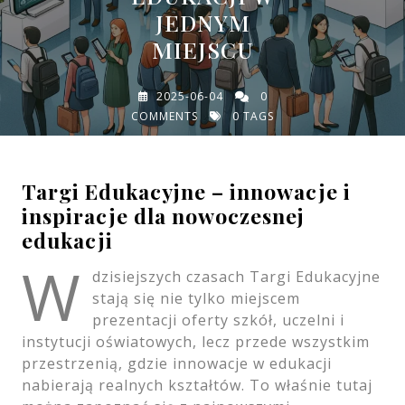
JEDNYM
MIEJSCU
2025-06-04
0
COMMENTS
0 TAGS
Targi Edukacyjne – innowacje i
inspiracje dla nowoczesnej
edukacji
W
dzisiejszych czasach Targi Edukacyjne
stają się nie tylko miejscem
prezentacji oferty szkół, uczelni i
instytucji oświatowych, lecz przede wszystkim
przestrzenią, gdzie innowacje w edukacji
nabierają realnych kształtów. To właśnie tutaj