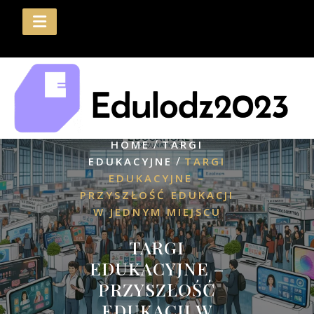
Skip
to
content
/
HOME
TARGI
/
EDUKACYJNE
TARGI
EDUKACYJNE –
PRZYSZŁOŚĆ EDUKACJI
W JEDNYM MIEJSCU
TARGI
EDUKACYJNE –
PRZYSZŁOŚĆ
EDUKACJI W